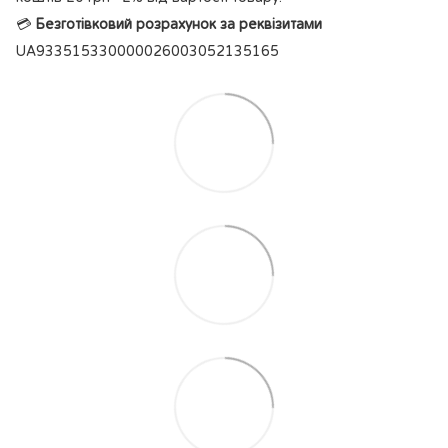
💳
Безготівковий розрахунок за реквізитами
UA933515330000026003052135165