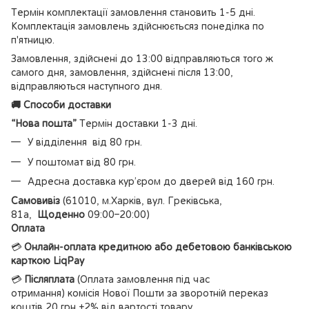
Термін комплектації замовлення становить 1-5 дні.
Комплектація замовлень здійснюєтьсяз понеділка по
п'ятницю.
Замовлення, здійснені до 13:00 відправляються того ж
самого дня, замовлення, здійснені після 13:00,
відправляються наступного дня.
🚚 Способи доставки
“Нова пошта”
Термін доставки 1-3 дні.
У відділення від 80 грн.
У поштомат від 80 грн.
Адресна доставка кур’єром до дверей від 160 грн.
Самовивіз
(61010, м.Харків, вул. Греківська,
81а,
Щоденно
09:00–20:00)
Оплата
💳
Онлайн-оплата кредитною або дебетовою банківською
карткою LiqPay
💳
Післяплата
(Оплата замовлення під час
отримання) комісія Нової Пошти за зворотній переказ
коштів 20 грн +2% від вартості товару.