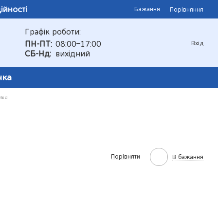
ійності
Бажання
Порівняння
Графік роботи:
ПН-ПТ:
08:00–17:00
Вхід
СБ-Нд:
вихідний
чка
ева
Порівняти
В бажання