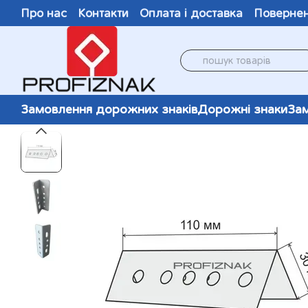
Перейти до основного контенту
Про нас
Контакти
Оплата і доставка
Повернен
Відгуки про магазин
Замовлення дорожних знаків
Дорожні знаки
Зам