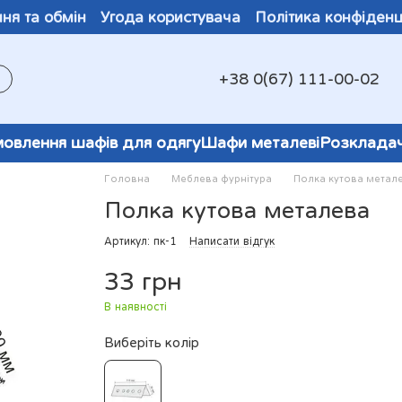
ня та обмін
Угода користувача
Політика конфіденц
+38 0(67) 111-00-02
овлення шафів для одягу
Шафи металеві
Розклада
Головна
Меблева фурнітура
Полка кутова метал
Полка кутова металева
Артикул: пк-1
Написати відгук
33 грн
В наявності
Виберіть колір