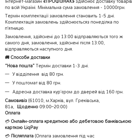
Інтернет-магазин
«ПРОФІЗНАК»
здійснює доставку товарів
по всій Україні. Мінімальна сума замовлення - 10000грн.
Термін комплектації замовлення становить 1-5 дні.
Комплектація замовлень здійснюєтьсяз понеділка по
п'ятницю.
Замовлення, здійснені до 13:00 відправляються того ж
самого дня, замовлення, здійснені після 13:00,
відправляються наступного дня.
🚚 Способи доставки
“Нова пошта”
Термін доставки 1-3 дні.
У відділення від 80 грн.
У поштомат від 80 грн.
Адресна доставка кур’єром до дверей від 160 грн.
Самовивіз
(61010, м.Харків, вул. Греківська,
81а,
Щоденно
09:00–20:00)
Оплата
💳
Онлайн-оплата кредитною або дебетовою банківською
карткою LiqPay
💳
Післяплата
(Оплата замовлення під час