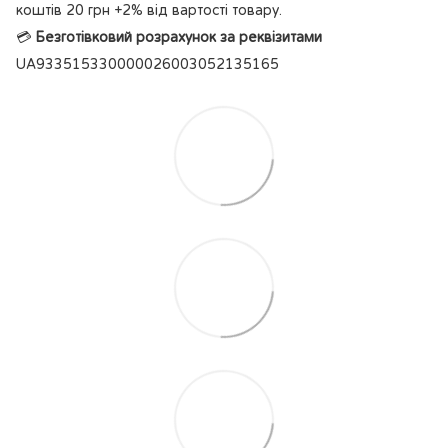
коштів 20 грн +2% від вартості товару.
💳
Безготівковий розрахунок за реквізитами
UA933515330000026003052135165