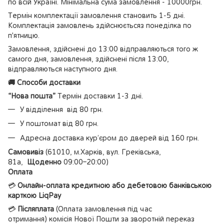
по всій Україні. Мінімальна сума замовлення - 10000грн.
Термін комплектації замовлення становить 1-5 дні.
Комплектація замовлень здійснюєтьсяз понеділка по
п'ятницю.
Замовлення, здійснені до 13:00 відправляються того ж
самого дня, замовлення, здійснені після 13:00,
відправляються наступного дня.
🚚 Способи доставки
“Нова пошта”
Термін доставки 1-3 дні.
У відділення від 80 грн.
У поштомат від 80 грн.
Адресна доставка кур’єром до дверей від 160 грн.
Самовивіз
(61010, м.Харків, вул. Греківська,
81а,
Щоденно
09:00–20:00)
Оплата
💳
Онлайн-оплата кредитною або дебетовою банківською
карткою LiqPay
💳
Післяплата
(Оплата замовлення під час
отримання) комісія Нової Пошти за зворотній переказ