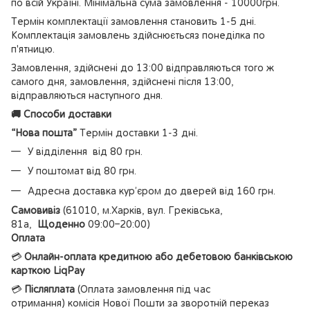
по всій Україні. Мінімальна сума замовлення - 10000грн.
Термін комплектації замовлення становить 1-5 дні.
Комплектація замовлень здійснюєтьсяз понеділка по
п'ятницю.
Замовлення, здійснені до 13:00 відправляються того ж
самого дня, замовлення, здійснені після 13:00,
відправляються наступного дня.
🚚 Способи доставки
“Нова пошта”
Термін доставки 1-3 дні.
У відділення від 80 грн.
У поштомат від 80 грн.
Адресна доставка кур’єром до дверей від 160 грн.
Самовивіз
(61010, м.Харків, вул. Греківська,
81а,
Щоденно
09:00–20:00)
Оплата
💳
Онлайн-оплата кредитною або дебетовою банківською
карткою LiqPay
💳
Післяплата
(Оплата замовлення під час
отримання) комісія Нової Пошти за зворотній переказ