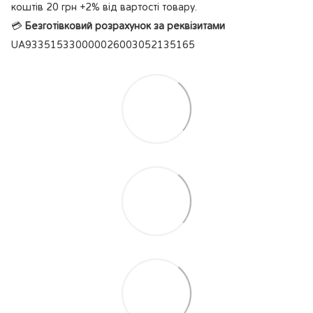
коштів 20 грн +2% від вартості товару.
💳
Безготівковий розрахунок за реквізитами
UA933515330000026003052135165