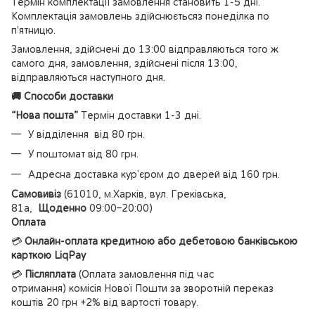
Термін комплектації замовлення становить 1-5 дні.
Комплектація замовлень здійснюєтьсяз понеділка по
п'ятницю.
Замовлення, здійснені до 13:00 відправляються того ж
самого дня, замовлення, здійснені після 13:00,
відправляються наступного дня.
🚚 Способи доставки
“Нова пошта”
Термін доставки 1-3 дні.
У відділення від 80 грн.
У поштомат від 80 грн.
Адресна доставка кур’єром до дверей від 160 грн.
Самовивіз
(61010, м.Харків, вул. Греківська,
81а,
Щоденно
09:00–20:00)
Оплата
💳
Онлайн-оплата кредитною або дебетовою банківською
карткою LiqPay
💳
Післяплата
(Оплата замовлення під час
отримання) комісія Нової Пошти за зворотній переказ
коштів 20 грн +2% від вартості товару.