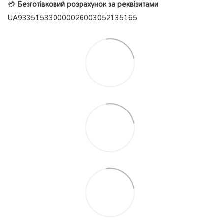
💳
Безготівковий розрахунок за реквізитами
UA933515330000026003052135165