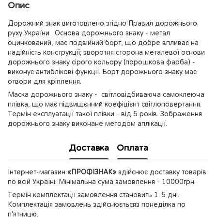
Опис
Дорожний знак виготовлено згідно Правил дорожнього
руху України . Основа дорожнього знаку - метал
оцинкований, має подвійний борт, що добре впливає на
надійність конструкції; зворотня сторона металевої основи
дорожнього знаку сірого кольору (порошкова фарба) -
виконує антиблікові функції. Борт дорожнього знаку має
отвори для кріплення.
Маска дорожнього знаку - світловідбиваюча самоклеюча
плівка, що має підвищєнний коефіцієнт світлоповертання.
Термін експлуатації такої плівки - від 5 років. Зображення
дорожнього знаку виконане методом аплікації.
Доставка
Оплата
Інтернет-магазин
«ПРОФІЗНАК»
здійснює доставку товарів
по всій Україні. Мінімальна сума замовлення - 10000грн.
Термін комплектації замовлення становить 1-5 дні.
Комплектація замовлень здійснюєтьсяз понеділка по
п'ятницю.