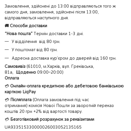
Замовлення, здійснені до 13:00 відправляються того ж
самого дня, замовлення, здійснені після 13:00,
відправляються наступного дня.
🚚 Способи доставки
“Нова пошта”
Термін доставки 1-3 дні.
У відділення від 80 грн.
У поштомат від 80 грн.
Адресна доставка кур’єром до дверей від 160 грн.
Самовивіз
(61010, м.Харків, вул. Греківська,
81а,
Щоденно
09:00–20:00)
Оплата
💳
Онлайн-оплата кредитною або дебетовою банківською
карткою LiqPay
💳
Післяплата
(Оплата замовлення під час
отримання) комісія Нової Пошти за зворотній переказ
коштів 20 грн +2% від вартості товару.
💳
Безготівковий розрахунок за реквізитами
UA933515330000026003052135165