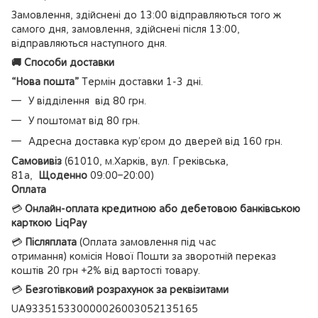
Замовлення, здійснені до 13:00 відправляються того ж
самого дня, замовлення, здійснені після 13:00,
відправляються наступного дня.
🚚 Способи доставки
“Нова пошта”
Термін доставки 1-3 дні.
У відділення від 80 грн.
У поштомат від 80 грн.
Адресна доставка кур’єром до дверей від 160 грн.
Самовивіз
(61010, м.Харків, вул. Греківська,
81а,
Щоденно
09:00–20:00)
Оплата
💳
Онлайн-оплата кредитною або дебетовою банківською
карткою LiqPay
💳
Післяплата
(Оплата замовлення під час
отримання) комісія Нової Пошти за зворотній переказ
коштів 20 грн +2% від вартості товару.
💳
Безготівковий розрахунок за реквізитами
UA933515330000026003052135165