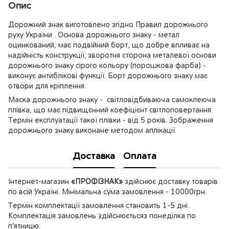
Опис
Дорожний знак виготовлено згідно Правил дорожнього
руху України . Основа дорожнього знаку - метал
оцинкований, має подвійний борт, що добре впливає на
надійність конструкції; зворотня сторона металевої основи
дорожнього знаку сірого кольору (порошкова фарба) -
виконує антиблікові функції. Борт дорожнього знаку має
отвори для кріплення.
Маска дорожнього знаку - світловідбиваюча самоклеюча
плівка, що має підвищєнний коефіцієнт світлоповертання.
Термін експлуатації такої плівки - від 5 років. Зображення
дорожнього знаку виконане методом аплікації.
Доставка
Оплата
Інтернет-магазин
«ПРОФІЗНАК»
здійснює доставку товарів
по всій Україні. Мінімальна сума замовлення - 10000грн.
Термін комплектації замовлення становить 1-5 дні.
Комплектація замовлень здійснюєтьсяз понеділка по
п'ятницю.