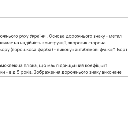
жнього руху України . Основа дорожнього знаку - метал
иває на надійність конструкції; зворотня сторона
ору (порошкова фарба) - виконує антиблікові функції. Борт
амоклеюча плівка, що має підвищєнний коефіцієнт
івки - від 5 років. Зображення дорожнього знаку виконане