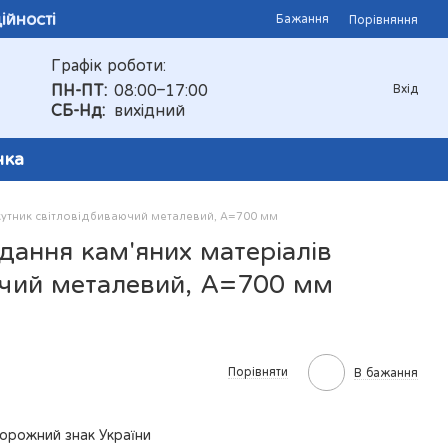
ійності
Бажання
Порівняння
Графік роботи:
ПН-ПТ:
08:00–17:00
Вхід
СБ-Нд:
вихідний
чка
кутник світловідбиваючий металевий, А=700 мм
ання кам'яних матеріалів
ючий металевий, А=700 мм
Порівняти
В бажання
орожний знак України