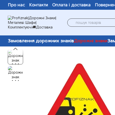
Перейти до основного контенту
Про нас
Контакти
Оплата і доставка
Повернен
Відгуки про магазин
Замовлення дорожних знаків
Дорожні знаки
Зам