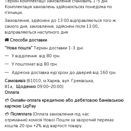
Термін комплектації замовлення становить 1-5 дні.
Комплектація замовлень здійснюєтьсяз понеділка по
п'ятницю.
Замовлення, здійснені до 13:00 відправляються того ж
самого дня, замовлення, здійснені після 13:00,
відправляються наступного дня.
🚚 Способи доставки
“Нова пошта”
Термін доставки 1-3 дні.
У відділення від 80 грн.
У поштомат від 80 грн.
Адресна доставка кур’єром до дверей від 160 грн.
Самовивіз
(61010, м.Харків, вул. Греківська,
81а,
Щоденно
09:00–20:00)
Оплата
💳
Онлайн-оплата кредитною або дебетовою банківською
карткою LiqPay
💳
Післяплата
(Оплата замовлення під час
отримання) комісія Нової Пошти за зворотній переказ
коштів 20 грн +2% від вартості товару.