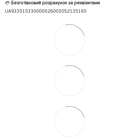
💳
Безготівковий розрахунок за реквізитами
UA933515330000026003052135165