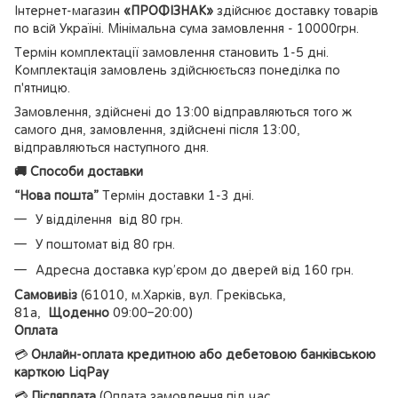
Інтернет-магазин
«ПРОФІЗНАК»
здійснює доставку товарів
по всій Україні. Мінімальна сума замовлення - 10000грн.
Термін комплектації замовлення становить 1-5 дні.
Комплектація замовлень здійснюєтьсяз понеділка по
п'ятницю.
Замовлення, здійснені до 13:00 відправляються того ж
самого дня, замовлення, здійснені після 13:00,
відправляються наступного дня.
🚚 Способи доставки
“Нова пошта”
Термін доставки 1-3 дні.
У відділення від 80 грн.
У поштомат від 80 грн.
Адресна доставка кур’єром до дверей від 160 грн.
Самовивіз
(61010, м.Харків, вул. Греківська,
81а,
Щоденно
09:00–20:00)
Оплата
💳
Онлайн-оплата кредитною або дебетовою банківською
карткою LiqPay
💳
Післяплата
(Оплата замовлення під час